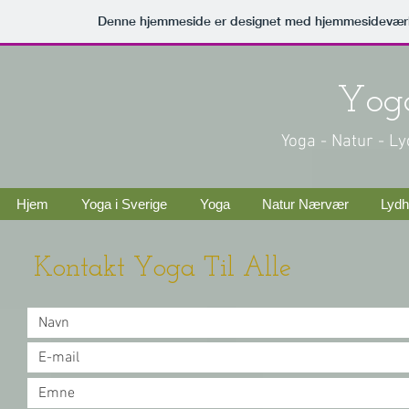
Denne hjemmeside er designet med hjemmesideværk
Yoga
Yoga - Natur - L
Hjem
Yoga i Sverige
Yoga
Natur Nærvær
Lydh
Kontakt Yoga Til Alle