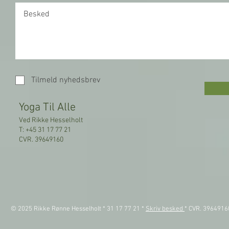
Tilmeld nyhedsbrev
Yoga Til Alle
Ved Rikke Hesselholt
T: +45 31 17 77 21
CVR. 39649160
© 2025 Rikke Rønne Hesselholt * 31 17 77 21 *
Skriv besked
* CVR. 396491